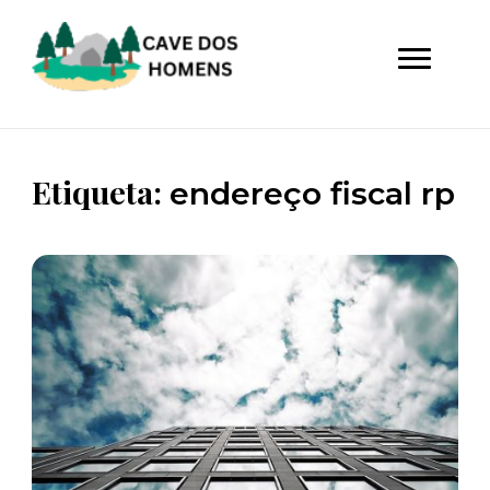
Blog Com cenas random e noticias que nao
Blog da Cave dos Homens
lembram a ninguém
Etiqueta:
endereço fiscal rp