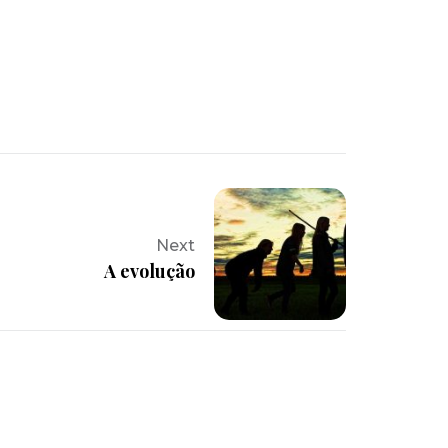
Next
A evolução