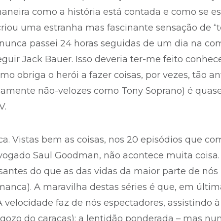
aneira como a história está contada e como se e
 criou uma estranha mas fascinante sensação de “te
Eu nunca passei 24 horas seguidas de um dia na c
seguir Jack Bauer. Isso deveria ter-me feito conhec
o obriga o herói a fazer coisas, por vezes, tão an
osamente não-velozes como Tony Soprano) é quase
V.
a. Vistas bem as coisas, nos 20 episódios que c
vogado Saul Goodman, não acontece muita coisa. 
ssantes do que as das vidas da maior parte de nós
ca). A maravilha destas séries é que, em últim
 A velocidade faz de nós espectadores, assistindo
gozo do caraças); a lentidão ponderada – mas nu