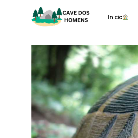
Inicio
Blog Com cenas random e noticias q
Blog da Cave dos Homens