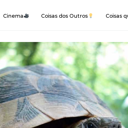
Cinema
Coisas dos Outros
Coisas q
ue nao lembram a ninguém