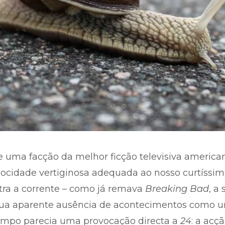
ue uma facção da melhor ficção televisiva americ
locidade vertiginosa adequada ao nosso curtíssimo
tra a corrente – como já remava
Breaking Bad
, a
 sua aparente ausência de acontecimentos como 
empo parecia uma provocação directa a
24
: a acç