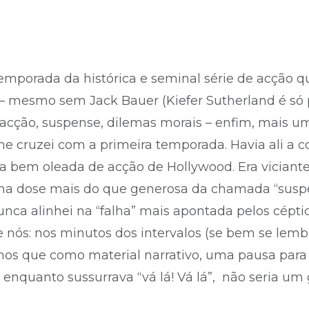
temporada da histórica e seminal série de acção q
 – mesmo sem Jack Bauer (Kiefer Sutherland é só p
acção, suspense, dilemas morais – enfim, mais um
 cruzei com a primeira temporada. Havia ali a 
 bem oleada de acção de Hollywood. Era viciante
 uma dose mais do que generosa da chamada “susp
a alinhei na “falha” mais apontada pelos céptic
 nós: nos minutos dos intervalos (se bem se lemb
os que como material narrativo, uma pausa para v
enquanto sussurrava “vá lá! Vá lá”, não seria um