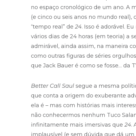
no espaço cronológico de um ano. A m
(e cinco ou seis anos no mundo real),
“tempo real” de
24
. Isso é adorável. 
vários dias de 24 horas (em teoria) a 
admirável, ainda assim, na maneira com
como outras figuras de séries orgulh
que Jack Bauer é como se fosse… da T
Better Call Saul
segue a mesma polític
que conta a origem do exuberante ad
ela é – mas com histórias mais intere
não conhecermos nenhum Tuco Salaman
infinitamente mais imersivas que
24
.
implausível (e sem dúvida que dá um 